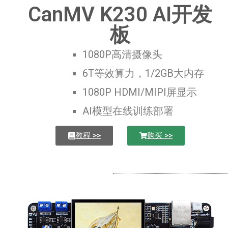
CanMV K230 AI开发
板
1080P高清摄像头
6T等效算力，1/2GB大内存
1080P HDMI/MIPI屏显示
AI模型在线训练部署
教程 >>
购买 >>