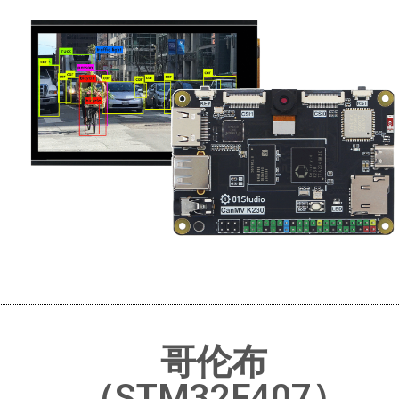
哥伦布
（STM32F407）